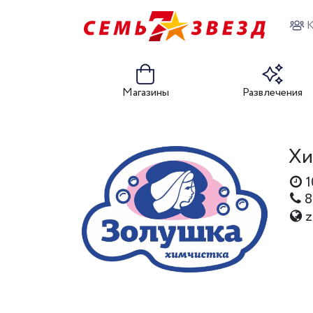
К
Магазины
Развлечения
Хи
1
8
z